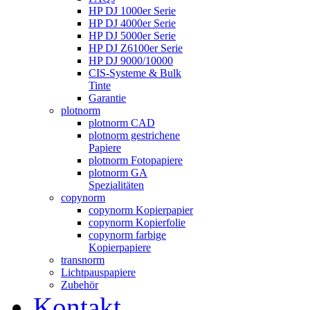
HP DJ 1000er Serie
HP DJ 4000er Serie
HP DJ 5000er Serie
HP DJ Z6100er Serie
HP DJ 9000/10000
CIS-Systeme & Bulk
Tinte
Garantie
plotnorm
plotnorm CAD
plotnorm gestrichene
Papiere
plotnorm Fotopapiere
plotnorm GA
Spezialitäten
copynorm
copynorm Kopierpapier
copynorm Kopierfolie
copynorm farbige
Kopierpapiere
transnorm
Lichtpauspapiere
Zubehör
Kontakt