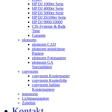
HP DJ 1000er Serie
HP DJ 4000er Serie
HP DJ 5000er Serie
HP DJ Z6100er Serie
HP DJ 9000/10000
CIS-Systeme & Bulk
Tinte
Garantie
plotnorm
plotnorm CAD
plotnorm gestrichene
Papiere
plotnorm Fotopapiere
plotnorm GA
Spezialitäten
copynorm
copynorm Kopierpapier
copynorm Kopierfolie
copynorm farbige
Kopierpapiere
transnorm
Lichtpauspapiere
Zubehör
Kontakt