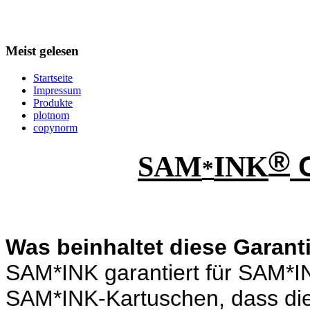
Meist gelesen
Startseite
Impressum
Produkte
plotnom
copynorm
®
G
SAM
IN
K
*
Was beinhaltet diese Garant
SAM*INK garantiert für SAM*I
SAM*INK-Kartuschen, dass dies