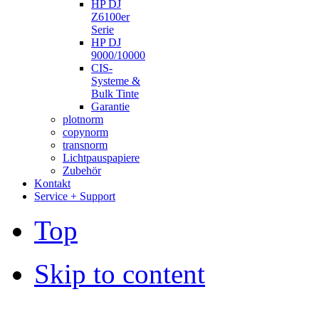
HP DJ
Z6100er
Serie
HP DJ
9000/10000
CIS-
Systeme &
Bulk Tinte
Garantie
plotnorm
copynorm
transnorm
Lichtpauspapiere
Zubehör
Kontakt
Service + Support
Top
Skip to content