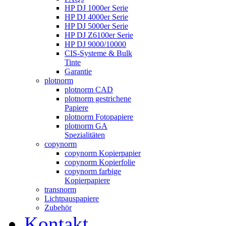
HP DJ 1000er Serie
HP DJ 4000er Serie
HP DJ 5000er Serie
HP DJ Z6100er Serie
HP DJ 9000/10000
CIS-Systeme & Bulk
Tinte
Garantie
plotnorm
plotnorm CAD
plotnorm gestrichene
Papiere
plotnorm Fotopapiere
plotnorm GA
Spezialitäten
copynorm
copynorm Kopierpapier
copynorm Kopierfolie
copynorm farbige
Kopierpapiere
transnorm
Lichtpauspapiere
Zubehör
Kontakt